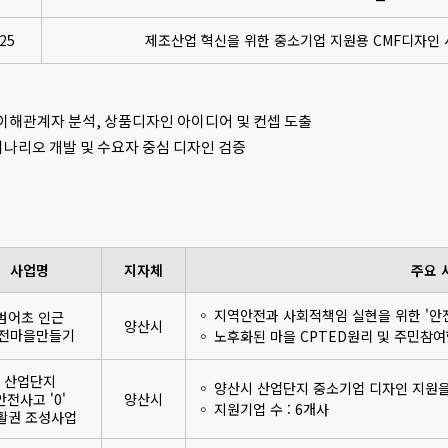
25
제조산업 혁신을 위한 중소기업 지원용 CMF디자인 
 이해관계자 분석, 상품디자인 아이디어 및 컨셉 도출
시나리오 개발 및 수요자 중심 디자인 검증
사업명
지자체
주요 
◦ 지역안전과 사회적책임 실현을 위한 '안
범어초 인근
양산시
전마을만들기
◦ 노후화된 마을 CPTED원리 및 주민참
산업단지
◦ 양산시 산업단지 중소기업 디자인 지원을
안전사고 '0'
양산시
◦ 지원기업 수 : 6개사
활권 조성사업