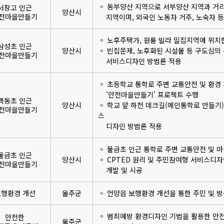
◦ 동부양산 지역으로 서부양산 지역과 거리
서창고 인근
양산시
전마을만들기
지역이며, 외국인 노동자 거주, 노숙자 등
◦ 노후주택가, 원룸 빌라 밀집지역에 위치
삼성초 인근
양산시
◦ 빈집문제, 노후화된 시설물 등 구도심의 
전마을만들기
서비스디자인 방법론 적용
◦ 초등학교 통학로 주변 교통안전 및 환경
'안전마을만들기' 프로젝트 수행
백동초 인근
양산시
◦ 학교 앞 하천 데크길(메인통학로 만들기)
전마을만들기
스
디자인 방법론 적용
◦ 물금초 인근 통학로 주변 교통안전 및 
물금초 인근
양산시
◦ CPTED 원리 및 주민참여형 서비스디
전마을만들기
개발 및 시공
보행환경 개선
울주군
◦ 언양읍 보행환경 개선을 통한 주민 및 
◦ 범죄예방 환경디자인 기법을 활용한 안전
안전한
울주군