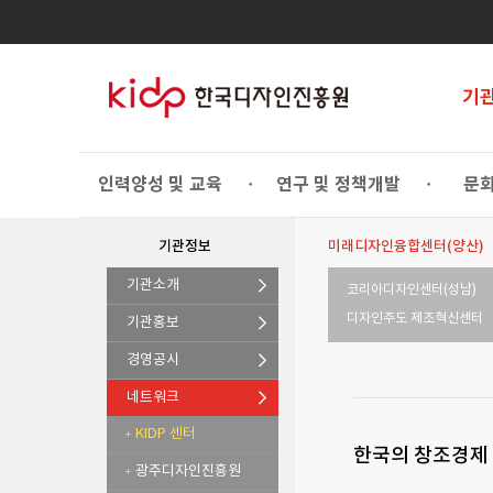
기
인력양성 및 교육
연구 및 정책개발
문화
•
•
기관정보
미래디자인융합센터(양산)
기관소개
코리아디자인센터(성남)
디자인주도 제조혁신센터
기관홍보
경영공시
네트워크
KIDP 센터
한국의 창조경제
광주디자인진흥원