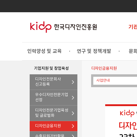
기
인력양성 및 교육
연구 및 정책개발
문화
•
•
기업지원 및 창업육성
디자인금융지원
디자인전문회사
사업안내
신고등록
우수디자인전문기업
선정
디자인전문기업육성
및 글로벌화
디자인금융지원
수출지원기반활용