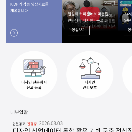
KIDP의 각종 영상자료를
제공합니다
일상의 커피잔에서 떠올린 보
202
안카메라 디자인 | 구글...
(산단
영상보기
영
chevron_right
디자인 전문회사
디자인
신고 등록
권리보호
내부입찰
2026.08.03
입찰공고
진행중
디자인 산업데이터 통합 활용 기반 구축 전산장