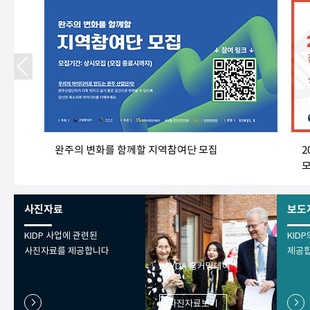
집 공고
완주의 변화를 함께할 지역참여단 모집
2
사진자료
보도
KIDP 사업에 관련된
KID
사진자료를 제공합니다
제공
KSYDA 홈커밍데이
chevron_right
chevron_right
사진자료보기