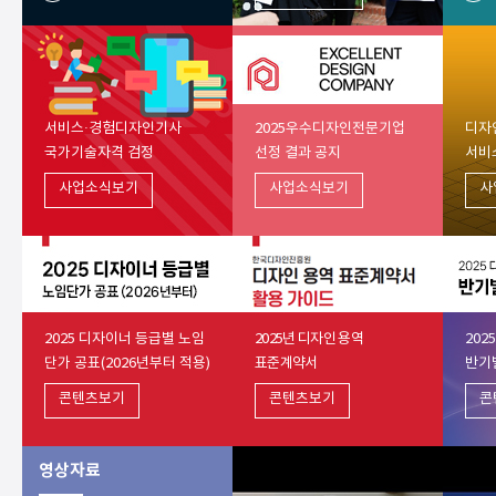
서비스·경험디자인기사
2025우수디자인전문기업
디자
국가기술자격 검정
선정 결과 공지
서비
사업소식보기
사업소식보기
사
2025 디자이너 등급별 노임
2025년 디자인 용역
202
단가 공표(2026년부터 적용)
표준계약서
반기
콘텐츠보기
콘텐츠보기
콘
영상자료