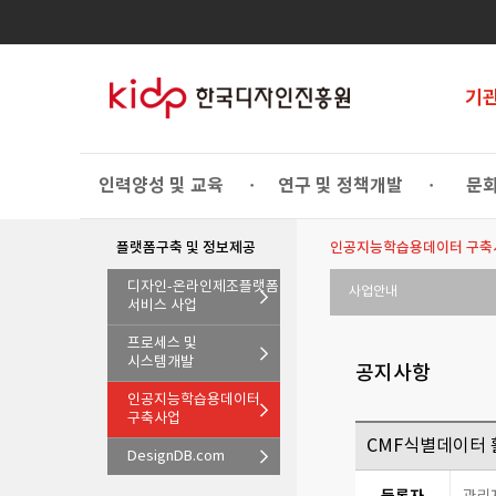
기
인력양성 및 교육
연구 및 정책개발
문화
•
•
플랫폼구축 및 정보제공
인공지능학습용데이터 구축
디자인-온라인제조플랫폼
사업안내
서비스 사업
프로세스 및
시스템개발
공지사항
인공지능학습용데이터
구축사업
CMF식별데이터 
DesignDB.com
등록자
관리